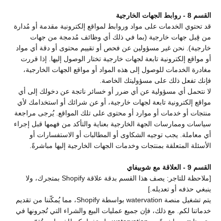
القسم 8 - روابط الجهات الخارجية
قد تحتوي الخدمات على مواد وروابط لمواقع إلكترونية مقدمة أو مُدارة
من قِبل جهات خارجية (بما في ذلك أي وظائف مُدمجة من جهات
خارجية). نحن غير مسؤولين عن فحص أو تقييم محتوى أو دقة أي مواد
أو مواقع إلكترونية تابعة لجهات خارجية تختار الوصول إليها. إذا قررت
مغادرة الخدمات للوصول إلى هذه المواد أو مواقع الجهات الخارجية،
فإنك تفعل ذلك على مسؤوليتك الخاصة.
لا نتحمل أي مسؤولية عن أي ضرر أو خسائر ناتجة عن دخولك إلى أي
مواقع إلكترونية تابعة لجهات خارجية، أو عن شرائك أو استخدامك لأي
منتجات أو خدمات أو موارد أو محتوى على تلك المواقع. يُرجى مراجعة
سياسات وممارسات الجهة الخارجية بعناية والتأكد من فهمها قبل إجراء
أي معاملة. يجب توجيه الشكاوى أو المطالبات أو الاستفسارات أو
الأسئلة المتعلقة بمنتجات وخدمات الجهات الخارجية إليها مباشرةً.
القسم 9 - العلاقة مع شوبيفاي
[ملاحظة للتاجر: يصف هذا القسم بدقة علاقة Shopify بمتجرك، ولا
ينبغي حذفه أو تعديله.]
يتم تشغيل منصة watervation بواسطة Shopify، مما يُمكّننا من تقديم
خدماتنا لكم. مع ذلك، فإن جميع عمليات البيع والشراء التي تُجرونها في