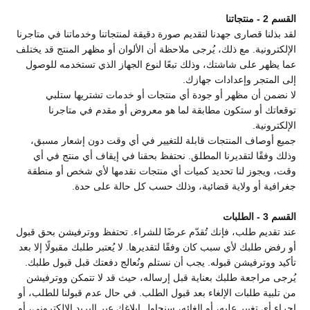
القسم 2 - منتجاتنا
لقد بذلنا قصارى جهدنا لتقديم صورة دقيقة لمنتجاتنا وخدماتنا في متاجرنا
الإلكترونية. مع ذلك، يُرجى ملاحظة أن الألوان أو مظهر المنتج قد يختلف
عما يظهر على شاشتك، وذلك تبعًا لنوع الجهاز الذي تستخدمه للوصول
إلى المتجر وإعدادات جهازك.
لا نضمن أن مظهر أو جودة أي منتجات أو خدمات تشتريها ستلبي
توقعاتك أو ستكون مطابقة لما هو معروض أو مقدم في متاجرنا
الإلكترونية.
جميع أوصاف المنتجات قابلة للتغيير في أي وقت دون إشعار مسبق،
وذلك وفقًا لتقديرنا المطلق. نحتفظ بحقنا في إيقاف أي منتج في أي
وقت، ويجوز لنا تحديد كميات أي منتجات نقدمها لأي شخص أو منطقة
جغرافية أو ولاية قضائية، وذلك حسب كل حالة على حدة.
القسم 3 - الطلبات
عند تقديم طلب، فإنك تُقدّم عرضًا للشراء. تحتفظ ووترفيشن بحق قبول
أو رفض طلبك لأي سبب كان وفقًا لتقديرها. لا يُعتبر طلبك مقبولًا إلا بعد
تأكيد ووترفيشن قبوله. يجب أن نستلم ونُعالج دفعتك قبل قبول طلبك.
يُرجى مراجعة طلبك بعناية قبل إرساله، حيث قد لا تتمكن ووترفيشن
من تلبية طلبات الإلغاء بعد قبول الطلب. في حال عدم قبولنا للطلب، أو
إجراء أي تغيير عليه، أو إلغائه، سنحاول إبلاغك عبر البريد الإلكتروني، أو