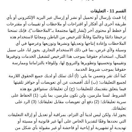
القسم 11 - التعليقات
إذا قمتَ بإرسال أو تحميل أو نشر أو إرسال عبر البريد الإلكتروني أو بأي
طريقة أخرى أي أفكار أو اقتراحات أو ملاحظات أو تقييمات أو مقترحات
أو خطط أو محتوى آخر (يُشار إليها مجتمعةً بـ"الملاحظات")، فإنك تمنحنا
ترخيصًا دائمًا وعالميًا وقابلًا للترخيص من الباطن ومجانيًا لاستخدام هذه
الملاحظات وإعادة إنتاجها وتعديلها ونشرها وتوزيعها وعرضها في أي
وسيلة ولأي غرض، بما في ذلك الاستخدام التجاري. يجوز لنا، على سبيل
المثال، استخدام حقوقنا بموجب هذا الترخيص لتشغيل الخدمات وتوفيرها
وتقييمها وتحسينها وتطويرها والترويج لها، وللوفاء بالتزاماتنا وممارسة
حقوقنا بموجب شروط الخدمة.
كما أنك تقر وتضمن ما يلي: (أ) أنك تملك أو لديك جميع الحقوق اللازمة
لجميع التعليقات؛ (ب) أنك أفصحت عن أي تعويضات أو حوافز تلقيتها
فيما يتعلق بتقديمك للتعليقات؛ (ج) أن تعليقاتك ستتوافق مع هذه
الشروط. لسنا ملزمين، ولن نكون ملزمين، بما يلي: (1) الحفاظ على
سرية تعليقاتك؛ (2) دفع أي تعويضات مقابل تعليقاتك؛ (3) الرد على
تعليقاتك.
يجوز لنا، ولكن ليس لدينا أي التزام، بمراقبة أو تعديل أو إزالة التعليقات
التي نحددها وفقًا لتقديرنا الخاص على أنها غير قانونية أو مسيئة أو
تهديدية أو تشهيرية أو إباحية أو فاحشة أو غير مقبولة بأي شكل من