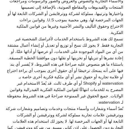
والأسماء التجارية والنصوص والعروض والصور والرسومات ومراجعات
المنتجات والفيديوهات والمقاطع الصوتية، بالإضافة إلى تصميمها
واختيارها وترتيبها، مملوكة لشركة ووترفايشن أو الشركات التابعة لها أو
الجهات المرخصة لها، وهي محمية بموجب U.S. وقوانين براءات
الاختراع وحقوق التأليف والنشر الأجنبية وغيرها من قوانين الملكية
الفكرية.
تسمح لك هذه الشروط باستخدام الخدمات لأغراضك الشخصية غير
التجارية فقط. لا يجوز لك نسخ أو توزيع أو تعديل أو إنشاء أعمال مشتقة
من أي من المواد الموجودة على الخدمات، أو عرضها أو أدائها علنًا، أو
إعادة نشرها أو تنزيلها أو تخزينها أو نقلها دون موافقتنا الخطية المسبقة.
باستثناء ما هو منصوص عليه صراحةً في هذه الشروط، لا يُفسر أي بند
فيها على أنه يمنحك ترخيصًا أو أي حقوق أخرى بموجب أي براءة اختراع
أو علامة تجارية أو حقوق نشر أو أي ملكية فكرية أخرى خاصة بـ
watervation أو Shopify أو أي طرف ثالث. قد يُعدّ الاستخدام غير
المصرح به للخدمات انتهاكًا لقوانين الملكية الفكرية الفيدرالية وقوانين
الولايات. جميع الحقوق غير الممنوحة صراحةً في هذه الشروط محفوظة
لـ watervation.
تُعدّ أسماء وشعارات وأسماء منتجات وخدمات وتصاميم وشعارات شركة
ووترفيشن علامات تجارية مملوكة لشركة ووترفيشن أو الشركات
التابعة لها أو الجهات المرخصة لها. لا يجوز لك استخدام هذه العلامات
التجارية دون الحصول على إذن كتابي مسبق من شركة ووترفيشن. كما