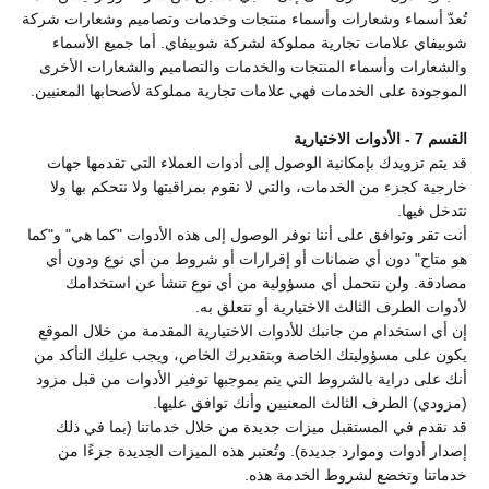
تُعدّ أسماء وشعارات وأسماء منتجات وخدمات وتصاميم وشعارات شركة
شوبيفاي علامات تجارية مملوكة لشركة شوبيفاي. أما جميع الأسماء
والشعارات وأسماء المنتجات والخدمات والتصاميم والشعارات الأخرى
الموجودة على الخدمات فهي علامات تجارية مملوكة لأصحابها المعنيين.
القسم 7 - الأدوات الاختيارية
قد يتم تزويدك بإمكانية الوصول إلى أدوات العملاء التي تقدمها جهات
خارجية كجزء من الخدمات، والتي لا نقوم بمراقبتها ولا نتحكم بها ولا
نتدخل فيها.
أنت تقر وتوافق على أننا نوفر الوصول إلى هذه الأدوات "كما هي" و"كما
هو متاح" دون أي ضمانات أو إقرارات أو شروط من أي نوع ودون أي
مصادقة. ولن نتحمل أي مسؤولية من أي نوع تنشأ عن استخدامك
لأدوات الطرف الثالث الاختيارية أو تتعلق به.
إن أي استخدام من جانبك للأدوات الاختيارية المقدمة من خلال الموقع
يكون على مسؤوليتك الخاصة وبتقديرك الخاص، ويجب عليك التأكد من
أنك على دراية بالشروط التي يتم بموجبها توفير الأدوات من قبل مزود
(مزودي) الطرف الثالث المعنيين وأنك توافق عليها.
قد نقدم في المستقبل ميزات جديدة من خلال خدماتنا (بما في ذلك
إصدار أدوات وموارد جديدة). وتُعتبر هذه الميزات الجديدة جزءًا من
خدماتنا وتخضع لشروط الخدمة هذه.