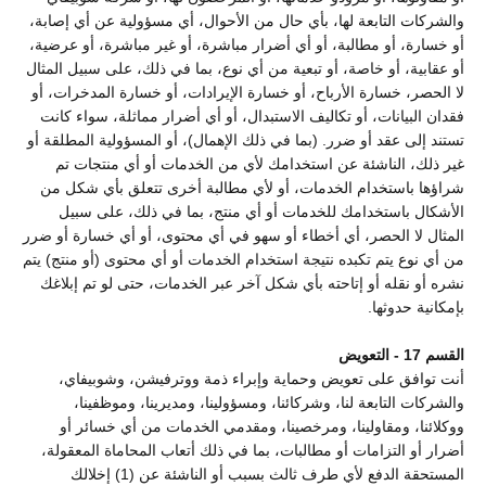
والشركات التابعة لها، بأي حال من الأحوال، أي مسؤولية عن أي إصابة،
أو خسارة، أو مطالبة، أو أي أضرار مباشرة، أو غير مباشرة، أو عرضية،
أو عقابية، أو خاصة، أو تبعية من أي نوع، بما في ذلك، على سبيل المثال
لا الحصر، خسارة الأرباح، أو خسارة الإيرادات، أو خسارة المدخرات، أو
فقدان البيانات، أو تكاليف الاستبدال، أو أي أضرار مماثلة، سواء كانت
تستند إلى عقد أو ضرر. (بما في ذلك الإهمال)، أو المسؤولية المطلقة أو
غير ذلك، الناشئة عن استخدامك لأي من الخدمات أو أي منتجات تم
شراؤها باستخدام الخدمات، أو لأي مطالبة أخرى تتعلق بأي شكل من
الأشكال باستخدامك للخدمات أو أي منتج، بما في ذلك، على سبيل
المثال لا الحصر، أي أخطاء أو سهو في أي محتوى، أو أي خسارة أو ضرر
من أي نوع يتم تكبده نتيجة استخدام الخدمات أو أي محتوى (أو منتج) يتم
نشره أو نقله أو إتاحته بأي شكل آخر عبر الخدمات، حتى لو تم إبلاغك
بإمكانية حدوثها.
القسم 17 - التعويض
أنت توافق على تعويض وحماية وإبراء ذمة ووترفيشن، وشوبيفاي،
والشركات التابعة لنا، وشركائنا، ومسؤولينا، ومديرينا، وموظفينا،
ووكلائنا، ومقاولينا، ومرخصينا، ومقدمي الخدمات من أي خسائر أو
أضرار أو التزامات أو مطالبات، بما في ذلك أتعاب المحاماة المعقولة،
المستحقة الدفع لأي طرف ثالث بسبب أو الناشئة عن (1) إخلالك