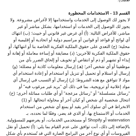
القسم 13 - الاستخدامات المحظورة
لا يجوز لك الوصول إلى الخدمات واستخدامها إلا لأغراض مشروعة. ولا
يجوز لك الوصول إلى الخدمات أو استخدامها، بشكل مباشر أو غير
مباشر، للأغراض التالية: (أ) أي غرض غير قانوني أو خبيث؛ (ب) انتهاك
أي لوائح أو قواعد أو قوانين أو مراسيم دولية أو اتحادية أو إقليمية أو
محلية؛ (ج) التعدي على حقوق الملكية الفكرية الخاصة بنا أو انتهاكها، أو
حقوق الملكية الفكرية للآخرين؛ (د) مضايقة أو إساءة معاملة أو إهانة أو
إيذاء أو تشهير أو ذم أو انتقاص أو تخويف أو إلحاق الضرر بأي من
موظفينا أو أي شخص آخر؛ (هـ) إرسال معلومات كاذبة أو مضللة؛ (و)
إرسال أو استلام أو تحميل أو تنزيل أو استخدام أو إعادة استخدام أي
مواد لا تتوافق مع هذه الشروط؛ (ز) إرسال أو التسبب في إرسال أي
مواد إعلانية أو ترويجية، بما في ذلك أي "بريد غير مرغوب فيه" أو
"رسائل متسلسلة" أو "رسائل مزعجة" أو أي طلبات مماثلة أخرى؛ (ح)
انتحال شخصية أي شخص أو كيان آخر أو محاولة انتحالها. أو (1)
الانخراط في أي سلوك آخر يقيد أو يمنع أي شخص من استخدام
الخدمات أو الاستمتاع بها، أو الذي قد يضر، وفقًا لما نحدده، بـ
watervation أو Shopify أو مستخدمي الخدمات، أو يعرضهم للمسؤولية.
بالإضافة إلى ذلك، أنت توافق على عدم القيام بما يلي: (أ) تحميل أو نقل
الفيروسات أو أي نوع آخر من البرامج الضارة التي قد تُستخدم بأي شكل