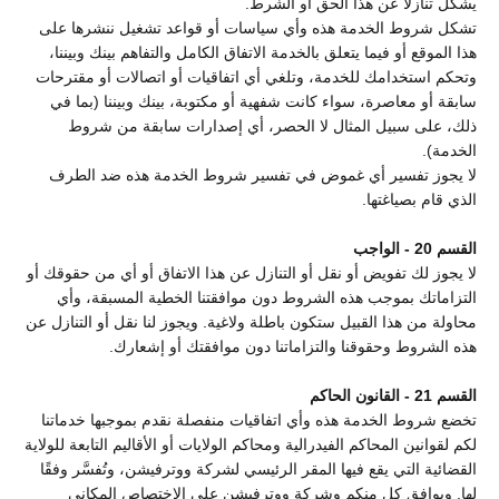
يشكل تنازلاً عن هذا الحق أو الشرط.
تشكل شروط الخدمة هذه وأي سياسات أو قواعد تشغيل ننشرها على
هذا الموقع أو فيما يتعلق بالخدمة الاتفاق الكامل والتفاهم بينك وبيننا،
وتحكم استخدامك للخدمة، وتلغي أي اتفاقيات أو اتصالات أو مقترحات
سابقة أو معاصرة، سواء كانت شفهية أو مكتوبة، بينك وبيننا (بما في
ذلك، على سبيل المثال لا الحصر، أي إصدارات سابقة من شروط
الخدمة).
لا يجوز تفسير أي غموض في تفسير شروط الخدمة هذه ضد الطرف
الذي قام بصياغتها.
القسم 20 - الواجب
لا يجوز لك تفويض أو نقل أو التنازل عن هذا الاتفاق أو أي من حقوقك أو
التزاماتك بموجب هذه الشروط دون موافقتنا الخطية المسبقة، وأي
محاولة من هذا القبيل ستكون باطلة ولاغية. ويجوز لنا نقل أو التنازل عن
هذه الشروط وحقوقنا والتزاماتنا دون موافقتك أو إشعارك.
القسم 21 - القانون الحاكم
تخضع شروط الخدمة هذه وأي اتفاقيات منفصلة نقدم بموجبها خدماتنا
لكم لقوانين المحاكم الفيدرالية ومحاكم الولايات أو الأقاليم التابعة للولاية
القضائية التي يقع فيها المقر الرئيسي لشركة ووترفيشن، وتُفسَّر وفقًا
لها. ويوافق كل منكم وشركة ووترفيشن على الاختصاص المكاني