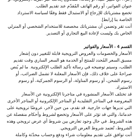
عنوان الفواتير، أو رقم الهاتف المُقدّم عند تقديم الطلب.
تخضع مشترياتك للإرجاع أو الاستبدال فقط وفقًا لسياسة الاسترداد
الخاصة بنا [رابط].
أنت تقر وتضمن أن مشترياتك مخصصة للاستخدام الشخصي أو المنزلي
الخاص بك وليست لإعادة البيع التجاري أو التصدير.
القسم 4 - الأسعار والفواتير
الأسعار والخصومات والعروض الترويجية قابلة للتغيير دون إشعار
مسبق.السعر المُحدد للمنتج أو الخدمة هو السعر الساري وقت تقديم
الطلب، وسيتم توضيحه في رسالة تأكيد الطلب الإلكترونية. ما لم يُنص
صراحةً على خلاف ذلك، فإن الأسعار المعلنة لا تشمل الضرائب، أو
رسوم الشحن، أو رسوم المناولة، أو الرسوم الجمركية، أو رسوم
الاستيراد.
قد تختلف الأسعار المنشورة في متاجرنا الإلكترونية عن الأسعار
المعروضة في المتاجر التقليدية أو المتاجر الإلكترونية أو المتاجر الأخرى
التي تديرها جهات خارجية. قد نقدم، من حين لآخر، عروضًا ترويجية على
خدماتنا، والتي قد تؤثر على الأسعار وتخضع لشروط وأحكام منفصلة عن
هذه الشروط. في حال وجود تعارض بين شروط أي عرض ترويجي وهذه
الشروط، تُعتمد شروط العرض الترويجي.
أنت توافق على تقديم معلومات شراء ودفع وحساب محدّثة وكاملة