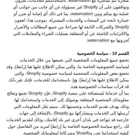
متجرنا تتم مباشرةً مع watervation. باستخدامكم للخدمات، تُقرّون
وتوافقون على أن Shopify غير مسؤولة عن أي جانب من جوانب أي
عملية بيع بينكم وبين watervation، بما في ذلك أي إصابة أو ضرر أو
خسارة ناتجة عن المنتجات والخدمات المشتراة. بموجب هذا، تُعفون
Shopify والشركات التابعة لها صراحةً من جميع المطالبات والأضرار
والالتزامات الناشئة عن أو المتعلقة بعمليات الشراء والمعاملات التي
تُجرونها مع watervation.
القسم 10 - سياسة الخصوصية
تخضع جميع المعلومات الشخصية التي نجمعها من خلال الخدمات
لسياسة الخصوصية الخاصة بنا، والتي يمكن الاطلاع عليها هنا [رابط]، وقد
تخضع بعض المعلومات الشخصية لسياسة خصوصية Shopify، والتي
يمكن الاطلاع عليها هنا [رابط].
هنا
. باستخدامك للخدمات، فإنك تقر بأنك
قد قرأت سياسات الخصوصية هذه.
بما أن خدماتنا مُستضافة على منصة Shopify، فإن Shopify تجمع وتعالج
معلوماتك الشخصية المتعلقة بوصولك إلى الخدمات واستخدامك لها،
وذلك بهدف تقديم الخدمات وتحسينها لك. سيتم نقل المعلومات التي
تُرسلها إلى الخدمات ومشاركتها مع Shopify، بالإضافة إلى جهات
خارجية قد تتواجد في بلدان أخرى غير بلد إقامتك، وذلك لتقديم الخدمات
لك. راجع سياسة الخصوصية الخاصة بنا [رابط] لمزيد من التفاصيل حول
كيفية استخدامنا نحن وShopify وشركائنا لمعلوماتك الشخصية.