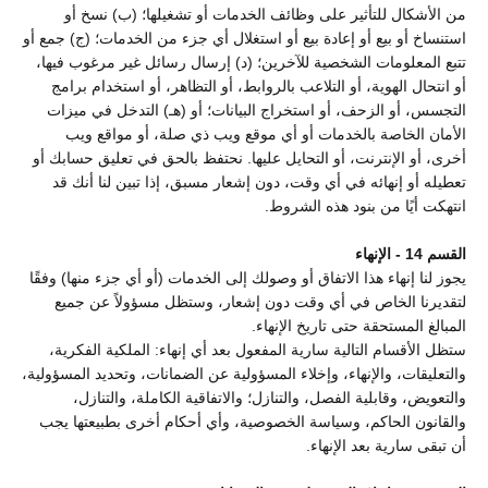
من الأشكال للتأثير على وظائف الخدمات أو تشغيلها؛ (ب) نسخ أو
استنساخ أو بيع أو إعادة بيع أو استغلال أي جزء من الخدمات؛ (ج) جمع أو
تتبع المعلومات الشخصية للآخرين؛ (د) إرسال رسائل غير مرغوب فيها،
أو انتحال الهوية، أو التلاعب بالروابط، أو التظاهر، أو استخدام برامج
التجسس، أو الزحف، أو استخراج البيانات؛ أو (هـ) التدخل في ميزات
الأمان الخاصة بالخدمات أو أي موقع ويب ذي صلة، أو مواقع ويب
أخرى، أو الإنترنت، أو التحايل عليها. نحتفظ بالحق في تعليق حسابك أو
تعطيله أو إنهائه في أي وقت، دون إشعار مسبق، إذا تبين لنا أنك قد
انتهكت أيًا من بنود هذه الشروط.
القسم 14 - الإنهاء
يجوز لنا إنهاء هذا الاتفاق أو وصولك إلى الخدمات (أو أي جزء منها) وفقًا
لتقديرنا الخاص في أي وقت دون إشعار، وستظل مسؤولاً عن جميع
المبالغ المستحقة حتى تاريخ الإنهاء.
ستظل الأقسام التالية سارية المفعول بعد أي إنهاء: الملكية الفكرية،
والتعليقات، والإنهاء، وإخلاء المسؤولية عن الضمانات، وتحديد المسؤولية،
والتعويض، وقابلية الفصل، والتنازل؛ والاتفاقية الكاملة، والتنازل،
والقانون الحاكم، وسياسة الخصوصية، وأي أحكام أخرى بطبيعتها يجب
أن تبقى سارية بعد الإنهاء.