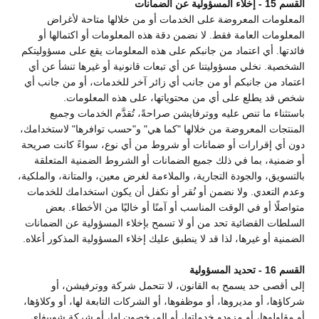
القسم 15 - إخلاء المسؤولية عن الضمانات
المعلومات المعروضة على الخدمات أو من خلالها متاحة لأغراض
المعلومات العامة فقط. لا نضمن دقة هذه المعلومات أو اكتمالها أو
فائدتها. أي اعتماد من جانبكم على هذه المعلومات يقع على مسؤوليتكم
الشخصية. نخلي مسؤوليتنا عن أي تبعات قانونية أو غيرها تنشأ عن أي
اعتماد من جانبكم أو من جانب أي زائر آخر للخدمات، أو من جانب أي
شخص قد يطلع على أي من محتوياتها، على هذه المعلومات.
باستثناء ما تنص عليه ووترفايشن صراحةً، تُقدَّم الخدمات وجميع
المنتجات المعروضة من خلالها "كما هي" و"حسب توافرها" لاستخدامك،
دون أي إقرارات أو ضمانات أو شروط من أي نوع، سواءً كانت صريحة
أو ضمنية، بما في ذلك جميع الضمانات أو الشروط الضمنية المتعلقة
بالتسويق، والجودة التجارية، والملاءمة لغرض معين، والمتانة، والملكية،
وعدم التعدي. ولا نضمن أو نُقر أو نكفل أن يكون استخدامك للخدمات
متواصلًا أو في الوقت المناسب أو آمنًا أو خاليًا من الأخطاء. بعض
السلطات القضائية تحد من أو لا تسمح بإخلاء المسؤولية عن الضمانات
الضمنية أو غيرها، لذا قد لا ينطبق عليك إخلاء المسؤولية المذكور أعلاه.
القسم 16 - تحديد المسؤولية
إلى أقصى حد يسمح به القانون، لا تتحمل شركة ووترفيشن، أو
شركاؤها، أو مديروها، أو موظفوها، أو الشركات التابعة لها، أو وكلاؤها،
أو مقاولوها، أو مزودو خدماتها، أو المرخصون لها، أو شركة شوبيفاي