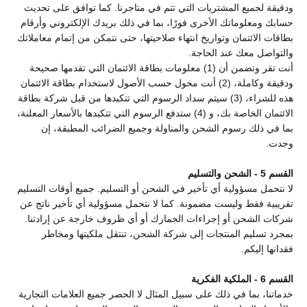
ودقيقة لجميع المشتريات التي تتم في متاجرنا. كما توافق على تحديث
حسابك ومعلوماتك الأخرى فورًا، بما في ذلك بريدك الإلكتروني وأرقام
بطاقات الائتمان وتواريخ انتهاء صلاحيتها، حتى نتمكن من إتمام معاملاتك
والتواصل معك عند الحاجة.
أنت تقر وتضمن أن (1) معلومات بطاقة الائتمان التي تقدمها صحيحة
ودقيقة وكاملة، (2) أنت مخول حسب الأصول لاستخدام بطاقة الائتمان
هذه للشراء، (3) سيتم سداد الرسوم التي تتكبدها من قبل شركة بطاقة
الائتمان الخاصة بك، و (4) ستدفع الرسوم التي تتكبدها بالأسعار المعلنة،
بما في ذلك رسوم الشحن والمناولة وجميع الضرائب المطبقة، إن
وجدت.
القسم 5 - الشحن والتسليم
لا نتحمل مسؤولية أي تأخير في الشحن أو التسليم. جميع أوقات التسليم
تقريبية فقط وليست مضمونة. كما لا نتحمل مسؤولية أي تأخير ناتج عن
شركات الشحن أو إجراءات الجمارك أو أي ظروف خارجة عن إرادتنا.
بمجرد تسليم المنتجات إلى شركة الشحن، تنتقل ملكيتها ومخاطر
فقدانها إليكم.
القسم 6 - الملكية الفكرية
خدماتنا، بما في ذلك على سبيل المثال لا الحصر جميع العلامات التجارية