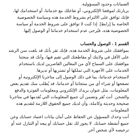
الضمانات وحدود المسؤولية.
بزيارتك لموقعنا الإلكتروني، أو تفاعلك مع خدماتنا، أو استخدامك لها،
فإنك توافق على الالتزام بشروط الخدمة هذه وسياسة الخصوصية
الخاصة بنا [رابط]. إذا كنت لا توافق على شروط الخدمة أو سياسة
الخصوصية هذه، فيُرجى عدم استخدام خدماتنا أو الوصول إليها.
القسم 1 - الوصول والحساب
بموافقتك على شروط الخدمة هذه، فإنك تقر بأنك قد بلغت سن الرشد
على الأقل في ولايتك أو مقاطعتك التي تقيم فيها، وأنك قد منحتنا
موافقتك على السماح لأي من المعالين القاصرين لديك باستخدام
الخدمات على الأجهزة التي تملكها أو تشتريها أو تديرها.
لاستخدام خدماتنا، بما في ذلك الوصول إلى متاجرنا الإلكترونية أو
تصفحها أو شراء أي من منتجاتنا أو خدماتنا، قد يُطلب منك تقديم بعض
المعلومات، مثل عنوان بريدك الإلكتروني ومعلومات الفوترة والدفع
والشحن. أنت تُقر وتضمن أن جميع المعلومات التي تُقدمها في متاجرنا
صحيحة وحديثة وكاملة، وأن لديك جميع الحقوق اللازمة لتقديم هذه
المعلومات.
أنت وحدك المسؤول عن الحفاظ على أمان بيانات اعتماد حسابك وعن
جميع أنشطة حسابك. لا يجوز لك نقل حسابك أو بيعه أو التنازل عنه أو
ترخيصه لأي شخص آخر.