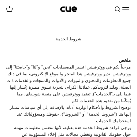
نتقل إلى المحتوى
قائمة طعام
يبحث
عربة
Cueairwasher
شروط الخدمة
ملخص
مرحباً بكم في ووترفيشن! تشير المصطلحات "نحن" و"لنا" و"خاصتنا" إلى
ووترفيشن. تدير ووترفيشن هذا المتجر والموقع الإلكتروني، بما في ذلك
جميع المعلومات والمحتوى والميزات والأدوات والمنتجات والخدمات ذات
الصلة، وذلك لتزويدكم، عملائنا الكرام، بتجربة تسوق مميزة (يُشار إليها
فيما يلي بـ"الخدمات"). تعتمد ووترفيشن على منصة شوبيفاي، مما
يُمكّننا من تقديم هذه الخدمات لكم.
توضح الشروط والأحكام الواردة أدناه، بالإضافة إلى أي سياسات مشار
إليها هنا ("شروط الخدمة" أو "الشروط")، حقوقك ومسؤولياتك عند
استخدامك للخدمات.
يرجى قراءة شروط الخدمة هذه بعناية، لأنها تتضمن معلومات مهمة
حول حقوقك القانونية وتغطي مجالات مثل إخلاء المسؤولية عن