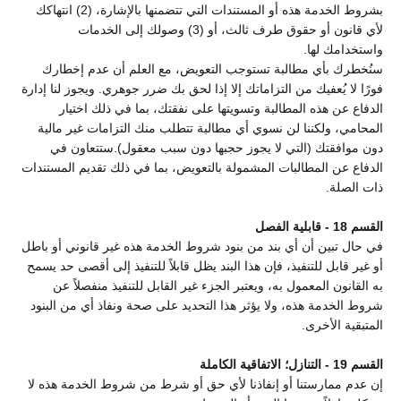
بشروط الخدمة هذه أو المستندات التي تتضمنها بالإشارة، (2) انتهاكك
لأي قانون أو حقوق طرف ثالث، أو (3) وصولك إلى الخدمات
واستخدامك لها.
سنُخطرك بأي مطالبة تستوجب التعويض، مع العلم أن عدم إخطارك
فورًا لا يُعفيك من التزاماتك إلا إذا لحق بك ضرر جوهري. ويجوز لنا إدارة
الدفاع عن هذه المطالبة وتسويتها على نفقتك، بما في ذلك اختيار
المحامي، ولكننا لن نسوي أي مطالبة تتطلب منك التزامات غير مالية
دون موافقتك (التي لا يجوز حجبها دون سبب معقول).ستتعاون في
الدفاع عن المطالبات المشمولة بالتعويض، بما في ذلك تقديم المستندات
ذات الصلة.
القسم 18 - قابلية الفصل
في حال تبين أن أي بند من بنود شروط الخدمة هذه غير قانوني أو باطل
أو غير قابل للتنفيذ، فإن هذا البند يظل قابلاً للتنفيذ إلى أقصى حد يسمح
به القانون المعمول به، ويعتبر الجزء غير القابل للتنفيذ منفصلاً عن
شروط الخدمة هذه، ولا يؤثر هذا التحديد على صحة ونفاذ أي من البنود
المتبقية الأخرى.
القسم 19 - التنازل؛ الاتفاقية الكاملة
إن عدم ممارستنا أو إنفاذنا لأي حق أو شرط من شروط الخدمة هذه لا