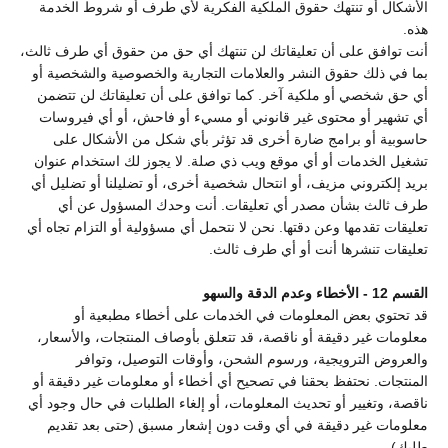
الأشكال أو تنتهك حقوق الملكية الفكرية لأي طرف أو شروط الخدمة
هذه.
أنت توافق على أن تعليقاتك لن تنتهك أي حق من حقوق أي طرف ثالث،
بما في ذلك حقوق النشر والعلامات التجارية والخصوصية والشخصية أو
أي حق شخصي أو ملكية آخر. كما توافق على أن تعليقاتك لن تتضمن
أي تشهير أو محتوى غير قانوني أو مسيء أو فاحش، أو أي فيروسات
حاسوبية أو برامج ضارة أخرى قد تؤثر بأي شكل من الأشكال على
تشغيل الخدمات أو أي موقع ويب ذي صلة. لا يجوز لك استخدام عنوان
بريد إلكتروني مزيف، أو انتحال شخصية أخرى، أو تضليلنا أو تضليل أي
طرف ثالث بشأن مصدر أي تعليقات. أنت وحدك المسؤول عن أي
تعليقات تقدمها وعن دقتها. نحن لا نتحمل أي مسؤولية أو التزام تجاه أي
تعليقات تنشرها أنت أو أي طرف ثالث.
القسم 12 - الأخطاء وعدم الدقة والسهو
قد تحتوي بعض المعلومات في الخدمات على أخطاء مطبعية أو
معلومات غير دقيقة أو ناقصة، قد تتعلق بأوصاف المنتجات، والأسعار،
والعروض الترويجية، ورسوم الشحن، وأوقات التوصيل، وتوافر
المنتجات. نحتفظ بحقنا في تصحيح أي أخطاء أو معلومات غير دقيقة أو
ناقصة، وتغيير أو تحديث المعلومات، أو إلغاء الطلبات في حال وجود أي
معلومات غير دقيقة في أي وقت دون إشعار مسبق (حتى بعد تقديم
طلبك).