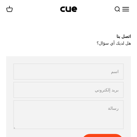
نتقل إلى المحتوى
قائمة طعام
يبحث
عربة
Cueairwasher
اتصل بنا
هل لديك أي سؤال؟
اسم
بريد إلكتروني
رسالة