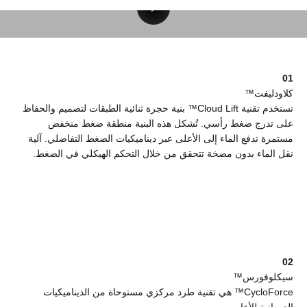
01
كلاودليفت™
تستخدم تقنية Cloud Lift™ بنية حجرة ثنائية الطبقات لتصميم والحفاظ
على تدرج ضغط رأسي. تُشكل هذه البنية منطقة ضغط منخفض
مستمرة تدفع الماء إلى الأعلى عبر ديناميكيات الضغط التفاضلي. آلية
نقل الماء بدون مضخة تتحقق من خلال التحكم الهيكلي في الضغط.
02
سيكلوفورس™
CycloForce™ هي تقنية طرد مركزي مستوحاة من الديناميكيات
الدورانية للأعاصير.