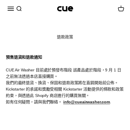
跳至內容
選單
搜尋
購物車
Cueairwasher
退款政策
預售退貨和退款通知
CUE Air Washer 目前處於預發布階段 該產品處於階段，9 月 1 日
之前無法透過本店直接購買。
我們的最終退貨、換貨、保固和退款政策將在直銷開始前公佈。
Kickstarter 的承諾和獎勵受相關 Kickstarter 活動提供的條款和政策
約束，與透過此 Shopify 商店進行的購買無關。
如有任何疑問，請與我們聯絡。
info@cueairwasher.com
.