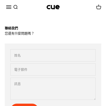
跳至內容
選單
搜尋
購物車
Cueairwasher
聯絡我們
您還有什麼問題嗎？
姓名
電子郵件
訊息