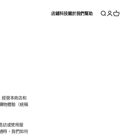
搜尋
登入
購物車
店鋪
科技
關於我們
幫助
我們」）經營本商店和
購物體驗（統稱
您造訪或使用服
通時，我們如何