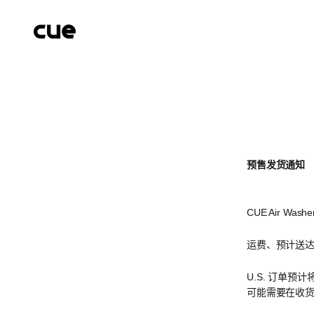
跳转到内容
Cueairwasher
预售发货通知
CUE Air W
运费、预计送
U.S. 订单
可能需要在收