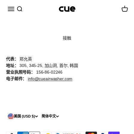
跳转到内容
菜单
搜索
购物车
Cueairwasher
接触
代表：
郑允英
地址：
305, 345-25, 加山洞, 首尔, 韩国
营业执照号码：
156-86-02246
电子邮件：
info@cueairwasher.com
美国 (USD $)
简体中文