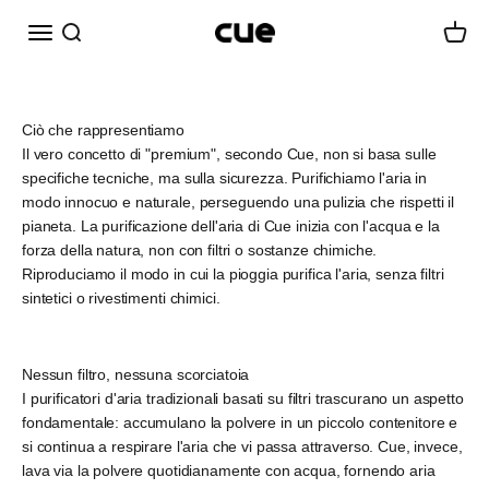
Vai al contenuto
Menù
Cerca
Carrell
Cueairwasher
Ciò che rappresentiamo
Il vero concetto di "premium", secondo Cue, non si basa sulle
specifiche tecniche, ma sulla sicurezza. Purifichiamo l'aria in
modo innocuo e naturale, perseguendo una pulizia che rispetti il ​​
pianeta. La purificazione dell'aria di Cue inizia con l'acqua e la
forza della natura, non con filtri o sostanze chimiche.
Riproduciamo il modo in cui la pioggia purifica l'aria, senza filtri
sintetici o rivestimenti chimici.
Nessun filtro, nessuna scorciatoia
I purificatori d'aria tradizionali basati su filtri trascurano un aspetto
fondamentale: accumulano la polvere in un piccolo contenitore e
si continua a respirare l'aria che vi passa attraverso. Cue, invece,
lava via la polvere quotidianamente con acqua, fornendo aria