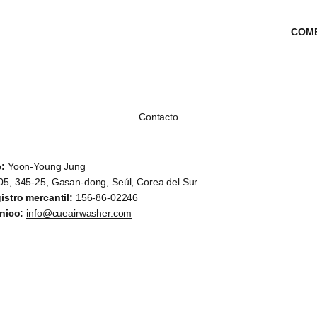
COM
Contacto
:
Yoon-Young Jung
5, 345-25, Gasan-dong, Seúl, Corea del Sur
istro mercantil:
156-86-02246
nico:
info@cueairwasher.com