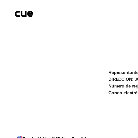
Ir al contenido
Cueairwasher
Representante
DIRECCIÓN:
30
Número de reg
Correo electró